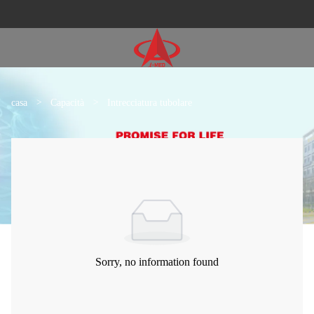
casa
>
Capacità
>
Intrecciatura tubolare
Sorry, no information found