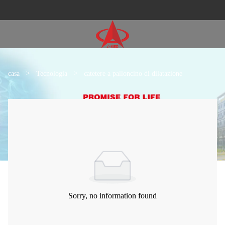
casa
>
Tecnologia
>
catetere a palloncino di dilatazione
Sorry, no information found